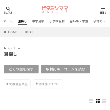
ホーム
園探し
中学受験
小学校受験
習い事・学童
子育て・教
HOME
園探し
カテゴリー
園探し
近くの園を探す
取材記事・コラムを読む
幼稚園座談会
幼稚園クチコミ