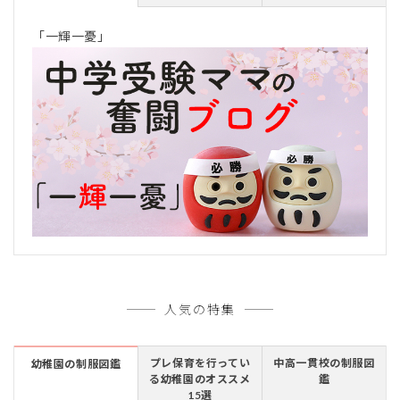
「一輝一憂」
人気の特集
プレ保育を行ってい
中高一貫校の制服図
幼稚園の制服図鑑
る幼稚園のオススメ
鑑
15選