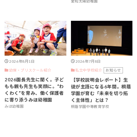
愛和太陽幼稚園
2026年8月1日
2026年7月8日
幼保・プリスクール紹介
お知らせ
私立中学校紹介
2026園長先生に聞く。子ど
【学校説明会レポート】生
もも親も先生も笑顔に。“わ
徒が主語になる6年間。桐蔭
くわく”を育み、働く保護者
学園が育む「未来を切り拓
に寄り添うみほ幼稚園
く主体性」とは？
みほ幼稚園
桐蔭学園中等教育学校