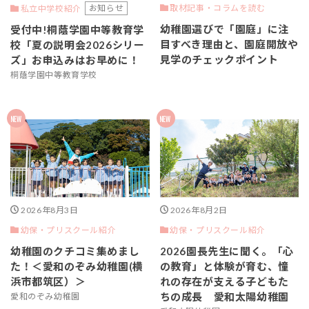
お知らせ
取材記事・コラムを読む
私立中学校紹介
幼稚園選びで「園庭」に注
受付中!桐蔭学園中等教育学
目すべき理由と、園庭開放や
校「夏の説明会2026シリー
見学のチェックポイント
ズ」お申込みはお早めに！
桐蔭学園中等教育学校
2026年8月3日
2026年8月2日
幼保・プリスクール紹介
幼保・プリスクール紹介
幼稚園のクチコミ集めまし
2026園長先生に聞く。「心
た！＜愛和のぞみ幼稚園(横
の教育」と体験が育む、憧
浜市都筑区）＞
れの存在が支える子どもた
ちの成長 愛和太陽幼稚園
愛和のぞみ幼稚園