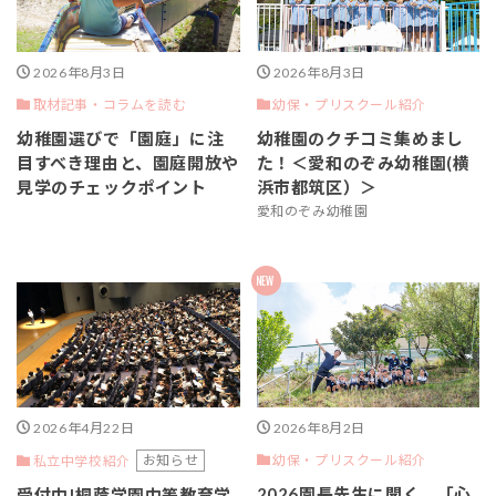
2026年8月3日
2026年8月3日
取材記事・コラムを読む
幼保・プリスクール紹介
幼稚園選びで「園庭」に注
幼稚園のクチコミ集めまし
目すべき理由と、園庭開放や
た！＜愛和のぞみ幼稚園(横
見学のチェックポイント
浜市都筑区）＞
愛和のぞみ幼稚園
2026年4月22日
2026年8月2日
お知らせ
幼保・プリスクール紹介
私立中学校紹介
2026園長先生に聞く。「心
受付中!桐蔭学園中等教育学