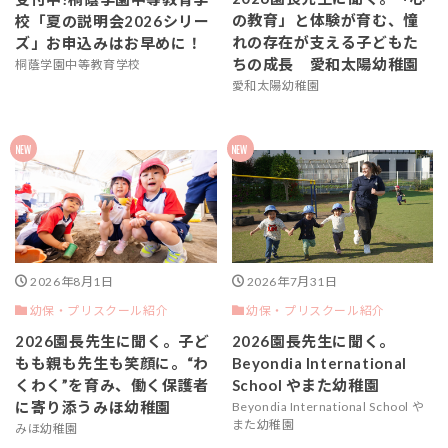
の教育」と体験が育む、憧
校「夏の説明会2026シリー
れの存在が支える子どもた
ズ」お申込みはお早めに！
ちの成長 愛和太陽幼稚園
桐蔭学園中等教育学校
愛和太陽幼稚園
2026年8月1日
2026年7月31日
幼保・プリスクール紹介
幼保・プリスクール紹介
2026園長先生に聞く。子ど
2026園長先生に聞く。
もも親も先生も笑顔に。“わ
Beyondia International
くわく”を育み、働く保護者
School やまた幼稚園
に寄り添うみほ幼稚園
Beyondia International School や
また幼稚園
みほ幼稚園