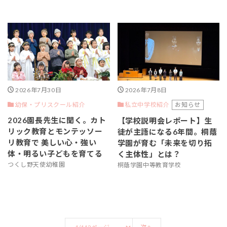
2026年7月30日
2026年7月8日
幼保・プリスクール紹介
お知らせ
私立中学校紹介
2026園長先生に聞く。カト
【学校説明会レポート】生
リック教育とモンテッソー
徒が主語になる6年間。桐蔭
リ教育で 美しい心・強い
学園が育む「未来を切り拓
体・明るい子どもを育てる
く主体性」とは？
つくし野天使幼稚園
桐蔭学園中等教育学校