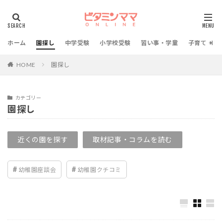
ホーム
園探し
中学受験
小学校受験
習い事・学童
子育て・教
HOME
園探し
カテゴリー
園探し
近くの園を探す
取材記事・コラムを読む
幼稚園座談会
幼稚園クチコミ