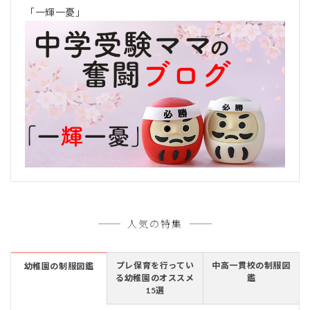
「一輝一憂」
人気の特集
プレ保育を行ってい
中高一貫校の制服図
幼稚園の制服図鑑
る幼稚園のオススメ
鑑
15選