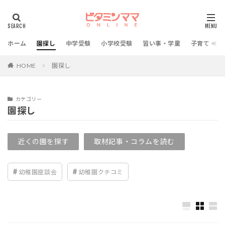
ホーム
園探し
中学受験
小学校受験
習い事・学童
子育て・教
HOME
園探し
カテゴリー
園探し
近くの園を探す
取材記事・コラムを読む
幼稚園座談会
幼稚園クチコミ