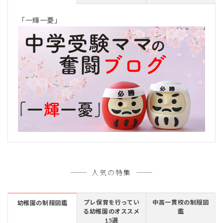
「一輝一憂」
人気の特集
プレ保育を行ってい
中高一貫校の制服図
幼稚園の制服図鑑
る幼稚園のオススメ
鑑
15選