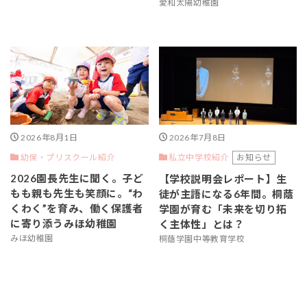
愛和太陽幼稚園
2026年8月1日
2026年7月8日
幼保・プリスクール紹介
お知らせ
私立中学校紹介
2026園長先生に聞く。子ど
【学校説明会レポート】生
もも親も先生も笑顔に。“わ
徒が主語になる6年間。桐蔭
くわく”を育み、働く保護者
学園が育む「未来を切り拓
に寄り添うみほ幼稚園
く主体性」とは？
みほ幼稚園
桐蔭学園中等教育学校