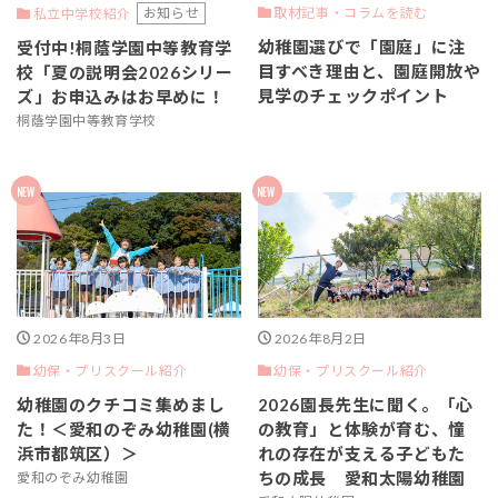
お知らせ
取材記事・コラムを読む
私立中学校紹介
幼稚園選びで「園庭」に注
受付中!桐蔭学園中等教育学
目すべき理由と、園庭開放や
校「夏の説明会2026シリー
見学のチェックポイント
ズ」お申込みはお早めに！
桐蔭学園中等教育学校
2026年8月3日
2026年8月2日
幼保・プリスクール紹介
幼保・プリスクール紹介
幼稚園のクチコミ集めまし
2026園長先生に聞く。「心
た！＜愛和のぞみ幼稚園(横
の教育」と体験が育む、憧
浜市都筑区）＞
れの存在が支える子どもた
ちの成長 愛和太陽幼稚園
愛和のぞみ幼稚園